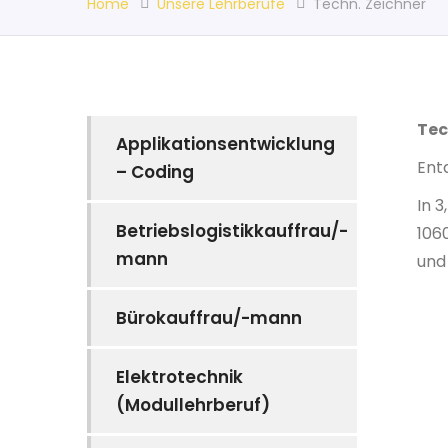
Home
Unsere Lehrberufe
Techn. Zeichner
Tec
Applikationsentwicklung
Ent
– Coding
In 
Betriebslogistikkauffrau/-
106
mann
und
Bürokauffrau/-mann
Elektrotechnik
(Modullehrberuf)