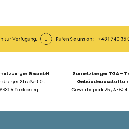
h zur Verfügung.
Rufen Sie uns an :
+43 1 740 35 
umetzberger GesmbH
Sumetzberger TGA – T
rburger Straße 50a
Gebäudeausstattu
83395 Freilassing
Gewerbepark 25 , A-8240